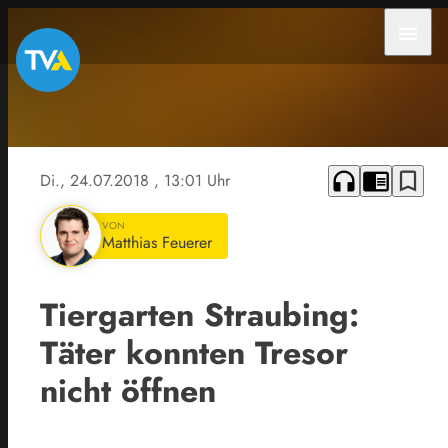
menu
Boston
Public
Library
headphones
chrome_reader_mode
bookmark_border
Di., 24.07.2018
, 13:01 Uhr
VON
Matthias Feuerer
Tiergarten Straubing:
Täter konnten Tresor
nicht öffnen