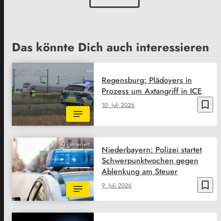
Das könnte Dich auch interessieren
Regensburg: Plädoyers in
Prozess um Axtangriff in ICE
bookmark_border
10. Juli 2026
KI generiert
Niederbayern: Polizei startet
Schwerpunktwochen gegen
Ablenkung am Steuer
bookmark_border
9. Juli 2026