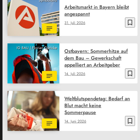
Symbolbild
Arbeitsmarkt in Bayern bleibt
angespannt
bookmark_border
31. Juli 2026
IG BAU | Florian Göricke
Ostbayern: Sommerhitze auf
dem Bau – Gewerkschaft
appelliert an Arbeitgeber
bookmark_border
14. Juli 2026
Weltblutspendetag: Bedarf an
Blut macht keine
Sommerpause
bookmark_border
14. Juni 2026