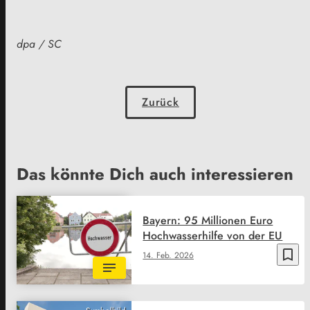
dpa / SC
Zurück
Das könnte Dich auch interessieren
Bayern: 95 Millionen Euro
Hochwasserhilfe von der EU
bookmark_border
14. Feb. 2026