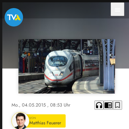
menu
headphones
chrome_reader_mode
bookmark_border
Mo., 04.05.2015
, 08:53 Uhr
VON
Matthias Feuerer