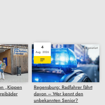
4
Cornelia Wabra
KI generiert
Aug. 2026
on „Kippen
Regensburg: Radfahrer fährt
Freibäder
davon – Wer kennt den
unbekannten Senior?