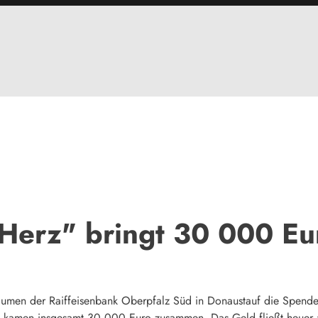
 Herz" bringt 30 000 Eu
umen der Raiffeisenbank Oberpfalz Süd in Donaustauf die Spenden
uni kamen insgesamt 30 000 Euro zusammen. Das Geld fließt heuer