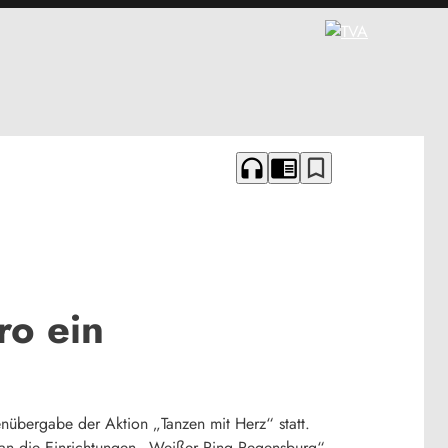
headphones
chrome_reader_mode
bookmark_border
ro ein
übergabe der Aktion „Tanzen mit Herz“ statt.
 an die Einrichtungen „Weißer Ring Regensburg“