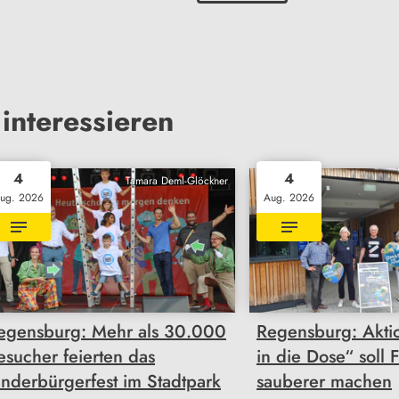
interessieren
4
4
Tamara Deml-Glöckner
ug. 2026
Aug. 2026
egensburg: Mehr als 30.000
Regensburg: Akti
esucher feierten das
in die Dose“ soll 
inderbürgerfest im Stadtpark
sauberer machen