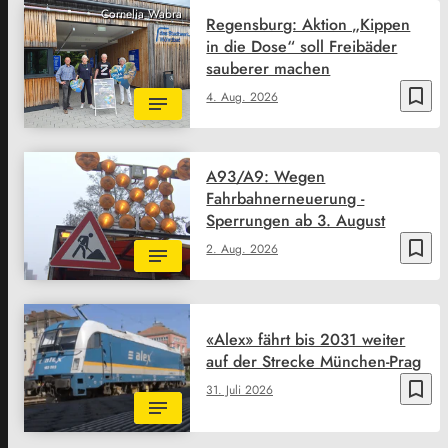
Cornelia Wabra
Regensburg: Aktion „Kippen
in die Dose“ soll Freibäder
sauberer machen
bookmark_border
4. Aug. 2026
A93/A9: Wegen
Fahrbahnerneuerung -
Sperrungen ab 3. August
bookmark_border
2. Aug. 2026
«Alex» fährt bis 2031 weiter
auf der Strecke München-Prag
bookmark_border
31. Juli 2026