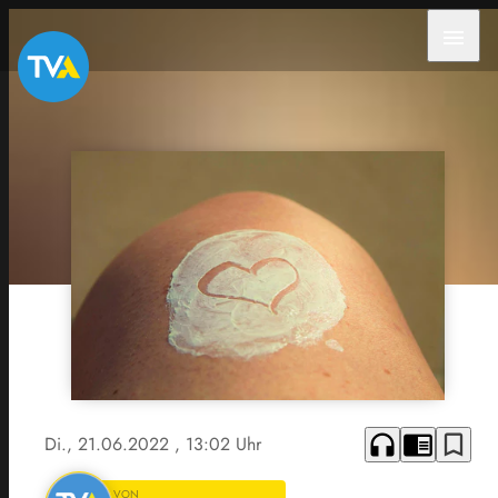
menu
headphones
chrome_reader_mode
bookmark_border
Di., 21.06.2022
, 13:02 Uhr
VON