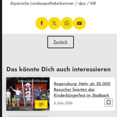
Bayerische Landesapothekerkammer / dpa / MB
Zurück
Das könnte Dich auch interessieren
Tamara Deml-Glöckner
Regensburg: Mehr als 30.000
Besucher feierten das
Kinderbürgerfest im Stadtpark
bookmark_border
4. Aug. 2026