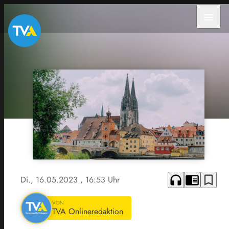
menu
headphones
chrome_reader_mode
bookmark_border
Di., 16.05.2023
, 16:53 Uhr
VON
TVA Onlineredaktion