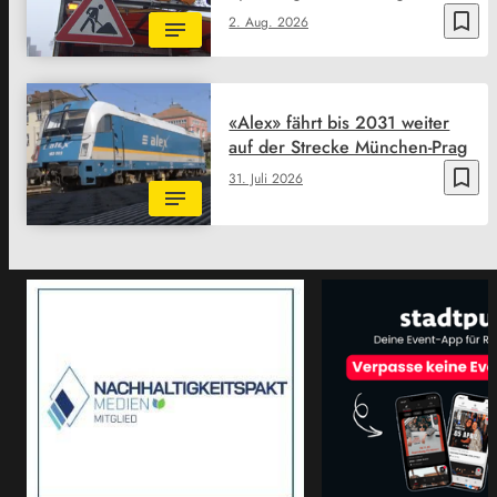
bookmark_border
2. Aug. 2026
«Alex» fährt bis 2031 weiter
auf der Strecke München-Prag
bookmark_border
31. Juli 2026