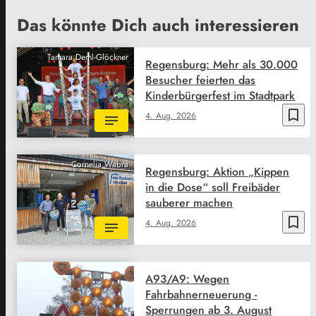
Das könnte Dich auch interessieren
Tamara Deml-Glöckner
Regensburg: Mehr als 30.000
Besucher feierten das
Kinderbürgerfest im Stadtpark
bookmark_border
4. Aug. 2026
Cornelia Wabra
Regensburg: Aktion „Kippen
in die Dose“ soll Freibäder
sauberer machen
bookmark_border
4. Aug. 2026
A93/A9: Wegen
Fahrbahnerneuerung -
Sperrungen ab 3. August