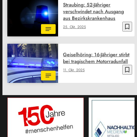
Straubing: 52-Jähriger
verschwindet nach Ausgang
aus Bezirkskrankenhaus
bookmark_border
25. Okt. 2025
Geiselhöring: 16-Jähriger stirbt
bei tragischem Motorradunfall
bookmark_border
11. Okt. 2025