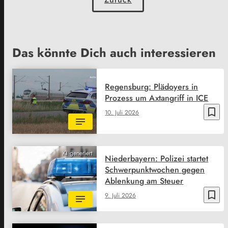
Das könnte Dich auch interessieren
Regensburg: Plädoyers in
Prozess um Axtangriff in ICE
bookmark_border
10. Juli 2026
KI generiert
Niederbayern: Polizei startet
Schwerpunktwochen gegen
Ablenkung am Steuer
bookmark_border
9. Juli 2026