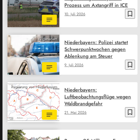
Prozess um Axtangriff in ICE
bookmark_border
10. Juli 2026
KI generiert
Niederbayern: Polizei startet
Schwerpunktwochen gegen
Ablenkung am Steuer
bookmark_border
9. Juli 2026
Regierung von Niederbayern
Niederbayern:
Luftbeobachtungsflüge wegen
Waldbrandgefahr
bookmark_border
21. Mai 2026