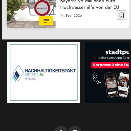
Bayern: 95 Millionen Euro
Hochwasserhilfe von der EU
bookmark_border
14. Feb. 2026