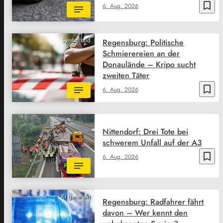
bookmark_border
6. Aug. 2026
Symbolbild
Regensburg: Politische
Schmierereien an der
Donaulände – Kripo sucht
zweiten Täter
bookmark_border
6. Aug. 2026
Nittendorf: Drei Tote bei
schwerem Unfall auf der A3
bookmark_border
6. Aug. 2026
KI generiert
Regensburg: Radfahrer fährt
davon – Wer kennt den