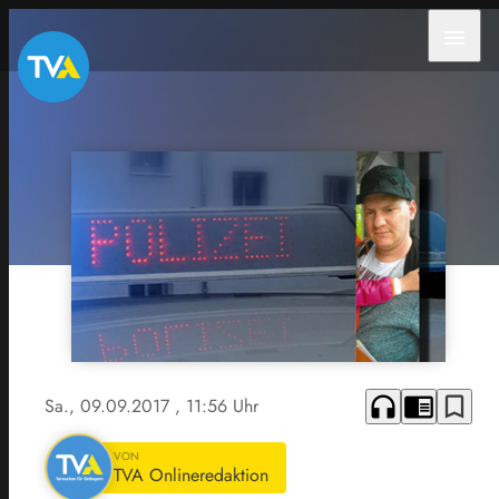
menu
headphones
chrome_reader_mode
bookmark_border
Sa., 09.09.2017
, 11:56 Uhr
VON
TVA Onlineredaktion