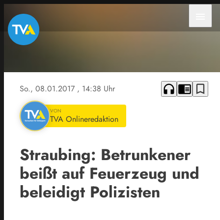
menu
headphones
chrome_reader_mode
bookmark_border
So., 08.01.2017
, 14:38 Uhr
VON
TVA Onlineredaktion
Straubing: Betrunkener
beißt auf Feuerzeug und
beleidigt Polizisten