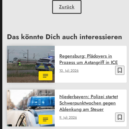
Zurück
Das könnte Dich auch interessieren
Regensburg: Plädoyers in
Prozess um Axtangriff in ICE
bookmark_border
10. Juli 2026
KI generiert
Niederbayern: Polizei startet
Schwerpunktwochen gegen
Ablenkung am Steuer
bookmark_border
9. Juli 2026