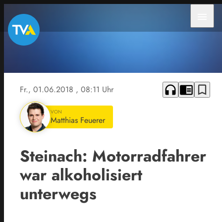
menu
headphones
chrome_reader_mode
bookmark_border
Fr., 01.06.2018
, 08:11 Uhr
VON
Matthias Feuerer
Steinach: Motorradfahrer
war alkoholisiert
unterwegs