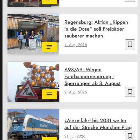
Cornelia Wabra
Regensburg: Aktion „Kippen
in die Dose“ soll Freibäder
sauberer machen
bookmark_border
4. Aug. 2026
A93/A9: Wegen
Fahrbahnerneuerung -
Sperrungen ab 3. August
bookmark_border
2. Aug. 2026
«Alex» fährt bis 2031 weiter
auf der Strecke München-Prag
bookmark_border
31. Juli 2026