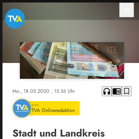
menu
headphones
chrome_reader_mode
bookmark_border
Mo., 18.05.2020
, 15:56 Uhr
VON
TVA Onlineredaktion
Stadt und Landkreis