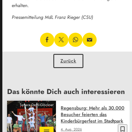
erhalten.
Pressemitteilung MdL Franz Rieger (CSU)
Zurück
Das könnte Dich auch interessieren
Tamara Deml-Glöckner
Regensburg: Mehr als 30.000
Besucher feierten das
Kinderbürgerfest im Stadtpark
bookmark_border
4. Aug. 2026