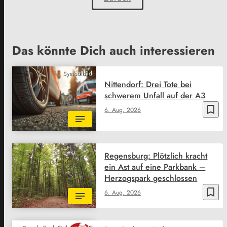
Das könnte Dich auch interessieren
Symbolbild
Nittendorf: Drei Tote bei
schwerem Unfall auf der A3
bookmark_border
6. Aug. 2026
Regensburg: Plötzlich kracht
ein Ast auf eine Parkbank –
Herzogspark geschlossen
bookmark_border
6. Aug. 2026