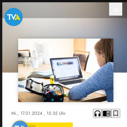
menu
headphones
chrome_reader_mode
bookmark_border
Mi., 17.01.2024
, 15:35 Uhr
VON