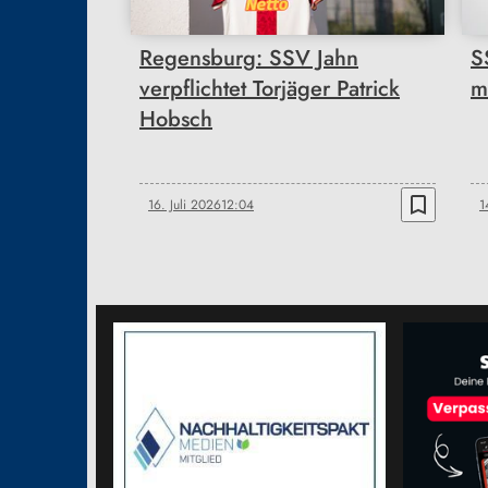
Regensburg: SSV Jahn
S
verpflichtet Torjäger Patrick
m
Hobsch
bookmark_border
16. Juli 2026
12:04
1