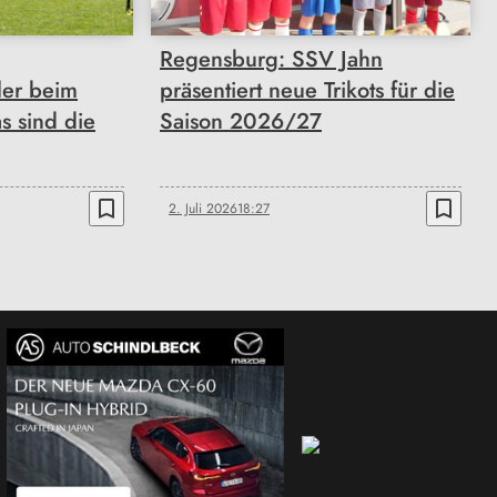
Regensburg: SSV Jahn
er beim
präsentiert neue Trikots für die
 sind die
Saison 2026/27
bookmark_border
bookmark_border
2. Juli 2026
18:27