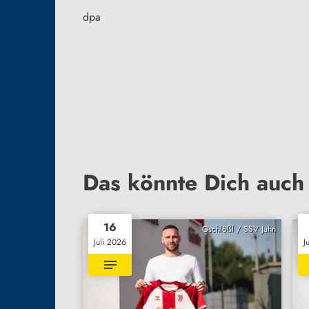
dpa
Das könnte Dich auch 
16
Gschlößl / SSV Jahn
Juli 2026
J