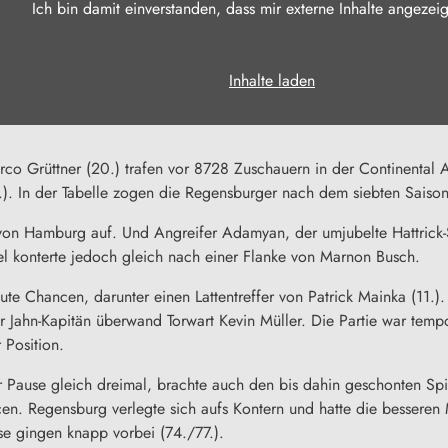
Ich bin damit einverstanden, dass mir externe Inhalte angezei
Inhalte laden
o Grüttner (20.) trafen vor 8728 Zuschauern in der Continental A
). In der Tabelle zogen die Regensburger nach dem siebten Saison
 von Hamburg auf. Und Angreifer Adamyan, der umjubelte Hattric
el konterte jedoch gleich nach einer Flanke von Marnon Busch.
te Chancen, darunter einen Lattentreffer von Patrick Mainka (11.)
r Jahn-Kapitän überwand Torwart Kevin Müller. Die Partie war tempo
 Position.
 Pause gleich dreimal, brachte auch den bis dahin geschonten Spi
ncen.
Regensburg
verlegte sich aufs Kontern und hatte die besseren
e gingen knapp vorbei (74./77.).