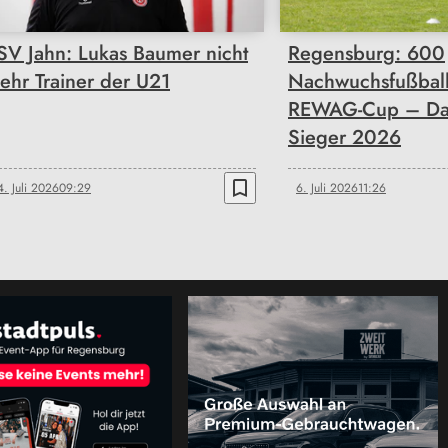
SV Jahn: Lukas Baumer nicht
Regensburg: 600
ehr Trainer der U21
Nachwuchsfußball
REWAG-Cup – Das
Sieger 2026
bookmark_border
4. Juli 2026
09:29
6. Juli 2026
11:26