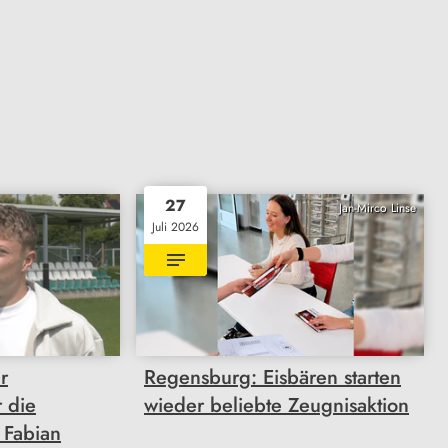
27
Jan-Mirco Linse
Juli 2026
r
Regensburg: Eisbären starten
r die
wieder beliebte Zeugnisaktion
 Fabian