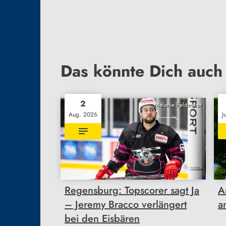
Das könnte Dich auch 
2
Melanie Feldmeier
Aug. 2026
J
Regensburg: Topscorer sagt Ja
A
– Jeremy Bracco verlängert
a
bei den Eisbären