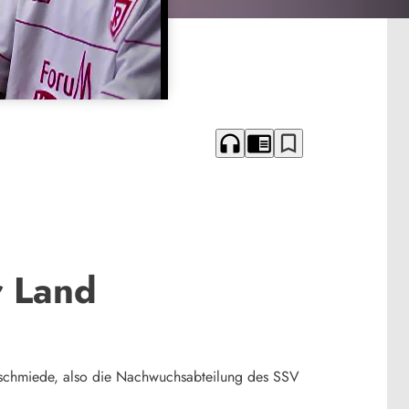
headphones
chrome_reader_mode
bookmark_border
r Land
hnschmiede, also die Nachwuchsabteilung des SSV