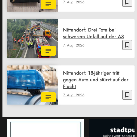
bookmark_border
7. Aug. 2026
Nittendorf: Drei Tote bei
schwerem Unfall auf der A3
bookmark_border
7. Aug. 2026
KI generiert
Nittendorf: 18-Jähriger tritt
gegen Auto und stürzt auf der
Flucht
bookmark_border
7. Aug. 2026