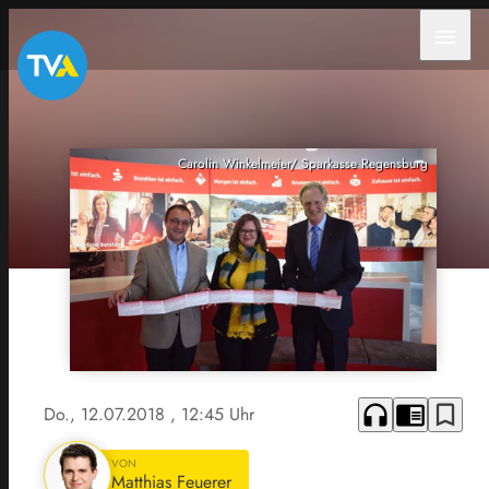
menu
Carolin Winkelmeier/ Sparkasse Regensburg
headphones
chrome_reader_mode
bookmark_border
Do., 12.07.2018
, 12:45 Uhr
VON
Matthias Feuerer