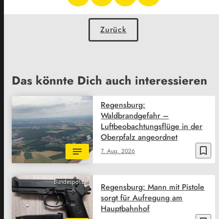
Zurück
Das könnte Dich auch interessieren
Regensburg:
Waldbrandgefahr –
Luftbeobachtungsflüge in der
Oberpfalz angeordnet
bookmark_border
7. Aug. 2026
Bundespolizei
Regensburg: Mann mit Pistole
sorgt für Aufregung am
Hauptbahnhof