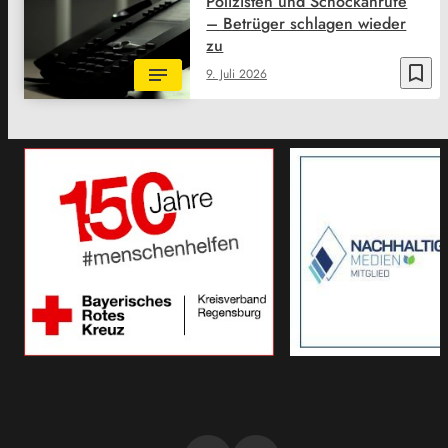
Polizisten und Schockanrufe
– Betrüger schlagen wieder
zu
bookmark_border
9. Juli 2026