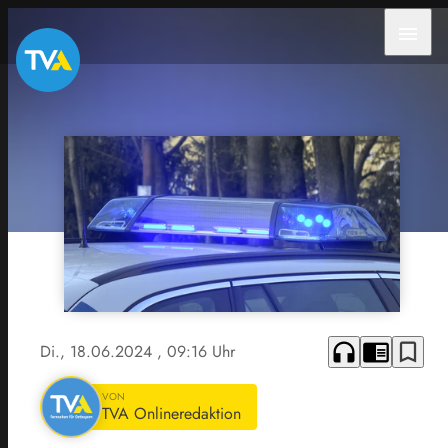
menu
headphones
chrome_reader_mode
bookmark_border
Di., 18.06.2024
, 09:16 Uhr
VON
TVA Onlineredaktion