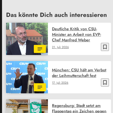
Das könnte Dich auch interessieren
Deutliche Kritik von CSU-
Minister an Arbeit von EVP-
Chef Manfred Weber
bookmark_border
21. Juli 2026
München: CSU hält am Verbot
der Leihmutterschaft fest
bookmark_border
17. Juli 2026
Stadt Regensburg, Christian
Regensburg: Stadt setzt am
Kaister
Flaggentag ein Zeichen gegen