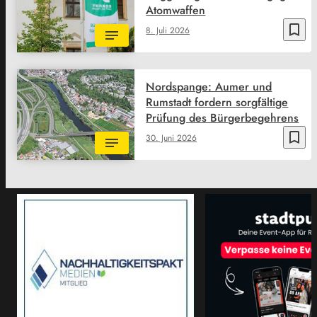
Atomwaffen
bookmark_border
8. Juli 2026
Nordspange: Aumer und
Rumstadt fordern sorgfältige
Prüfung des Bürgerbegehrens
bookmark_border
30. Juni 2026