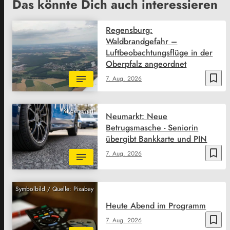
Das könnte Dich auch interessieren
Regensburg:
Waldbrandgefahr –
Luftbeobachtungsflüge in der
Oberpfalz angeordnet
bookmark_border
7. Aug. 2026
KI generiert
Neumarkt: Neue
Betrugsmasche - Seniorin
übergibt Bankkarte und PIN
bookmark_border
7. Aug. 2026
Symbolbild / Quelle: Pixabay
Heute Abend im Programm
bookmark_border
7. Aug. 2026