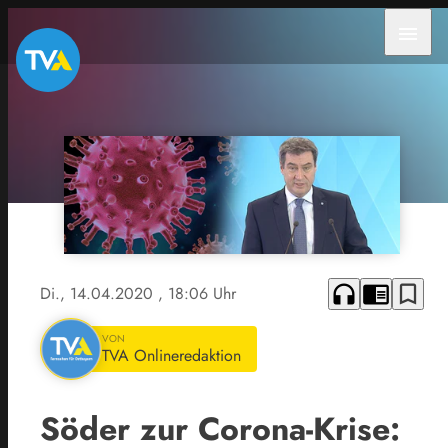
menu
headphones
chrome_reader_mode
bookmark_border
Di., 14.04.2020
, 18:06 Uhr
VON
TVA Onlineredaktion
Söder zur Corona-Krise: