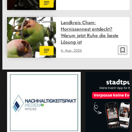
Lisa Gammer
Landkreis Cham:
Hornissennest entdeckt?
Warum jetzt Ruhe die beste
Lösung ist
bookmark_border
4. Aug. 2026