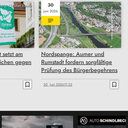
30
urg, Christian Kaister
Juni 2026
 setzt am
Nordspange: Aumer und
eichen gegen
Rumstadt fordern sorgfältige
Prüfung des Bürgerbegehrens
bookmark_border
bookmark_border
30. Juni 2026
17:23