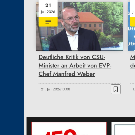
21
Juli 2026
J
Deutliche Kritik von CSU-
M
Minister an Arbeit von EVP-
d
Chef Manfred Weber
bookmark_border
21. Juli 2026
10:08
1