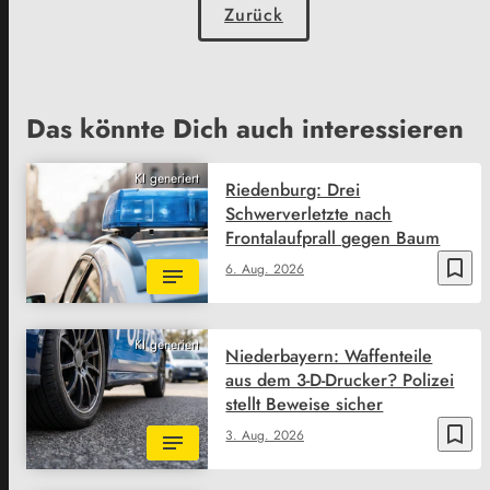
Zurück
Das könnte Dich auch interessieren
KI generiert
Riedenburg: Drei
Schwerverletzte nach
Frontalaufprall gegen Baum
bookmark_border
6. Aug. 2026
KI generiert
Niederbayern: Waffenteile
aus dem 3-D-Drucker? Polizei
stellt Beweise sicher
bookmark_border
3. Aug. 2026