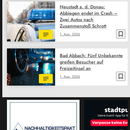
KI generiert
Neustadt a. d. Donau:
Abbiegen endet im Crash –
Zwei Autos nach
Zusammenstoß Schrott
bookmark_border
1. Aug. 2026
Symbolbild
Bad Abbach: Fünf Unbekannte
greifen Besucher auf
Freizeitinsel an
bookmark_border
1. Aug. 2026