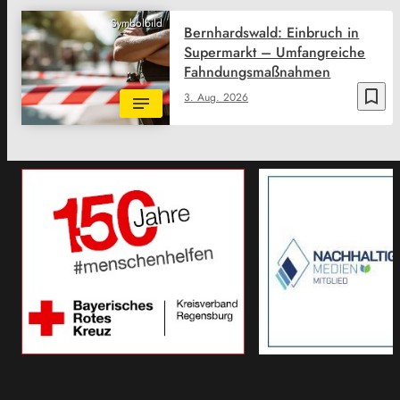
Symbolbild
Bernhardswald: Einbruch in
Supermarkt – Umfangreiche
Fahndungsmaßnahmen
bookmark_border
3. Aug. 2026