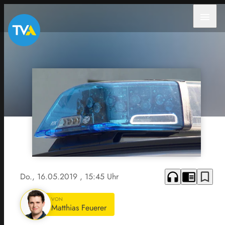
menu
headphones
chrome_reader_mode
bookmark_border
Do., 16.05.2019
, 15:45 Uhr
VON
Matthias Feuerer