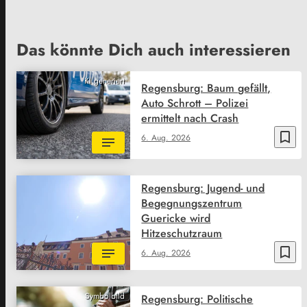
Das könnte Dich auch interessieren
KI generiert
Regensburg: Baum gefällt,
Auto Schrott – Polizei
ermittelt nach Crash
bookmark_border
6. Aug. 2026
Regensburg: Jugend- und
Begegnungszentrum
Guericke wird
Hitzeschutzraum
bookmark_border
6. Aug. 2026
Symbolbild
Regensburg: Politische