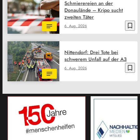
Schmierereien an der
Donaulände – Kripo sucht
zweiten Täter
bookmark_border
6. Aug. 2026
Nittendorf: Drei Tote bei
schwerem Unfall auf der A3
bookmark_border
6. Aug. 2026