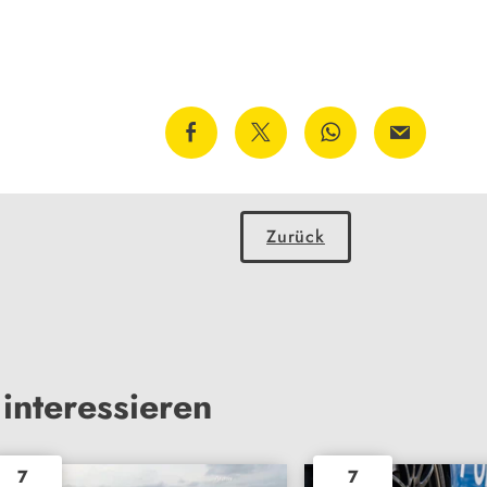
Zurück
interessieren
7
7