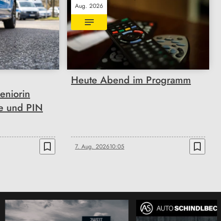
Aug. 2026
Heute Abend im Programm
eniorin
te und PIN
bookmark_border
bookmark_border
7. Aug. 2026
10:05