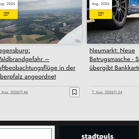
ug. 2026
Aug. 2026
egensburg:
Neumarkt: Neue
aldbrandgefahr –
Betrugsmasche - S
uftbeobachtungsflüge in der
übergibt Bankkar
berpfalz angeordnet
bookmark_border
. Aug. 2026
11:46
7. Aug. 2026
11:24