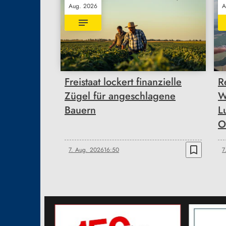
Aug. 2026
A
Freistaat lockert finanzielle
R
Zügel für angeschlagene
W
Bauern
L
O
bookmark_border
7. Aug. 2026
16:50
7