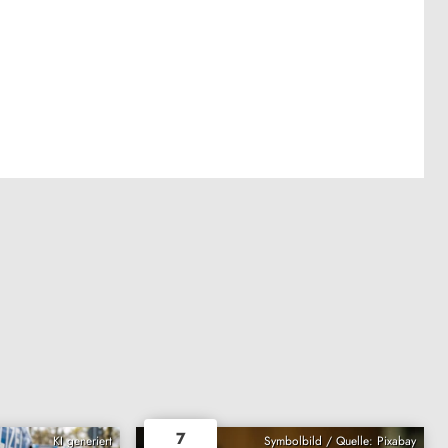
7
KI generiert
Symbolbild / Quelle: Pixabay