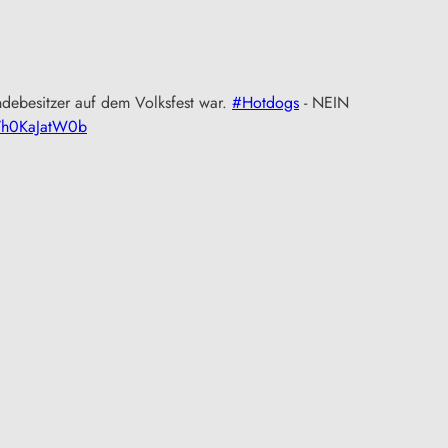
debesitzer auf dem Volksfest war.
#Hotdogs
- NEIN
m/h0KaJatW0b