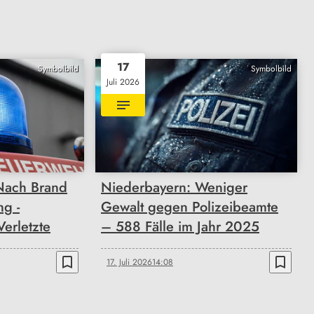
17
Symbolbild
Symbolbild
Juli 2026
Nach Brand
Niederbayern: Weniger
ng -
Gewalt gegen Polizeibeamte
erletzte
– 588 Fälle im Jahr 2025
bookmark_border
bookmark_border
17. Juli 2026
14:08