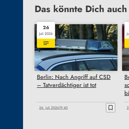
Das könnte Dich auch 
26
Juli 2026
J
Berlin: Nach Angriff auf CSD
B
– Tatverdächtiger ist tot
s
b
bookmark_border
26. Juli 2026
19:40
2