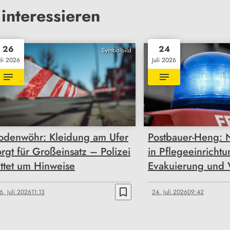
interessieren
26
24
Symbolbild
uli 2026
Juli 2026
odenwöhr: Kleidung am Ufer
Postbauer-Heng: 
orgt für Großeinsatz – Polizei
in Pflegeeinrichtu
ittet um Hinweise
Evakuierung und V
bookmark_border
6. Juli 2026
11:13
24. Juli 2026
09:42