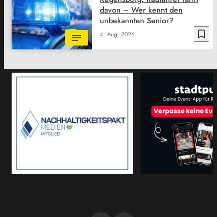
davon – Wer kennt den
unbekannten Senior?
bookmark_border
4. Aug. 2026