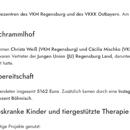
iezentren des VKM Regensburg und des VKKK Ostbayern
. A
chrammlhof
nahmen
Christa Weiß (VKM Regensburg) und Cäcilia Mischko (V
waren Vertreter der
Jungen Union (JU) Regensburg Land
, darunte
 hatte.
reitschaft
endeten insgesamt
5162 Euro
. Zusätzlich kamen durch eine
Insta
ezent Böhmisch
.
bskranke Kinder und tiergestützte Therapie
ige Projekte genutzt: