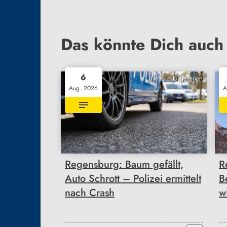
Das könnte Dich auch 
6
KI generiert
Aug. 2026
A
Regensburg: Baum gefällt,
R
Auto Schrott – Polizei ermittelt
B
nach Crash
w