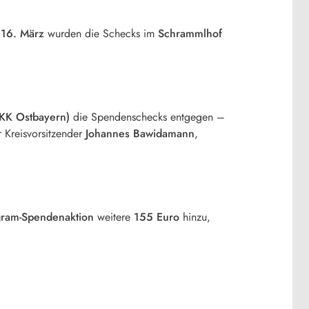
m
16. März
wurden die Schecks im
Schrammlhof
KKK Ostbayern)
die Spendenschecks entgegen –
r Kreisvorsitzender
Johannes Bawidamann
,
gram-Spendenaktion
weitere
155 Euro
hinzu,