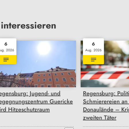
interessieren
6
6
ug. 2026
Aug. 2026
egensburg: Jugend- und
Regensburg: Polit
egegnungszentrum Guericke
Schmierereien an
ird Hitzeschutzraum
Donaulände – Kri
zweiten Täter