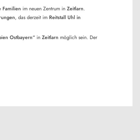
 Familien
im neuen Zentrum in
Zeitlarn
.
erungen
, das derzeit im
Reitstall Uhl in
apien Ostbayern“
in
Zeitlarn
möglich sein. Der