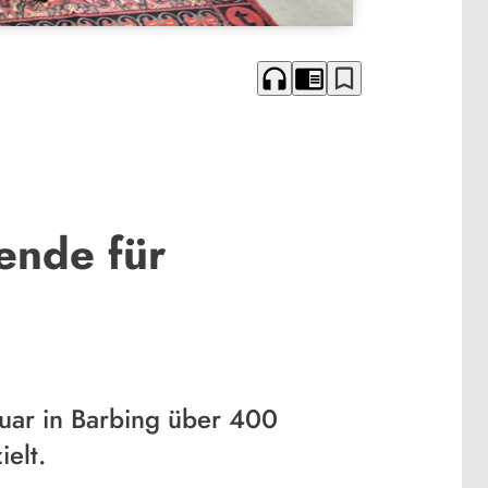
headphones
chrome_reader_mode
bookmark_border
ende für
ruar in Barbing über 400
elt.