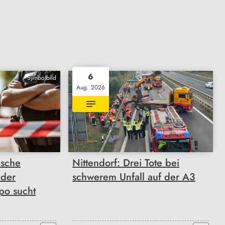
6
Symbolbild
Aug. 2026
ische
Nittendorf: Drei Tote bei
 der
schwerem Unfall auf der A3
po sucht