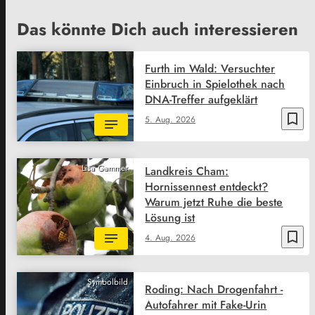
Das könnte Dich auch interessieren
Furth im Wald: Versuchter
Einbruch in Spielothek nach
DNA-Treffer aufgeklärt
bookmark_border
5. Aug. 2026
Lisa Gammer
Landkreis Cham:
Hornissennest entdeckt?
Warum jetzt Ruhe die beste
Lösung ist
bookmark_border
4. Aug. 2026
Symbolbild
Roding: Nach Drogenfahrt -
Autofahrer mit Fake-Urin