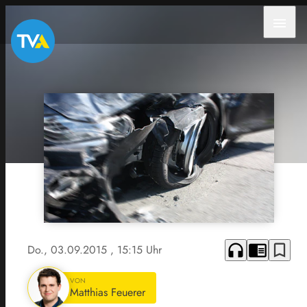
menu
headphones
chrome_reader_mode
bookmark_border
Do., 03.09.2015
, 15:15 Uhr
VON
Matthias Feuerer