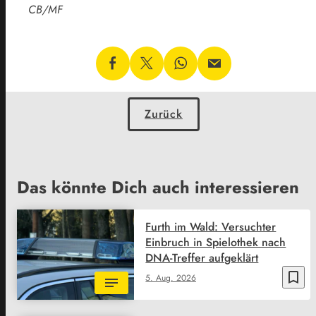
CB/MF
Zurück
Das könnte Dich auch interessieren
Furth im Wald: Versuchter
Einbruch in Spielothek nach
DNA-Treffer aufgeklärt
bookmark_border
5. Aug. 2026