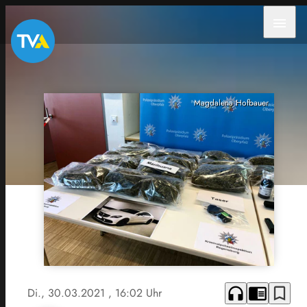
menu
Magdalena Hofbauer
headphones
chrome_reader_mode
bookmark_border
Di., 30.03.2021
, 16:02 Uhr