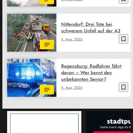
Nittendorf: Drei Tote bei
schwerem Unfall auf der A3
bookmark_border
6. Aug. 2026
KI generiert
Regensburg: Radfahrer fährt
davon – Wer kennt den
unbekannten Senior?
bookmark_border
4. Aug. 2026