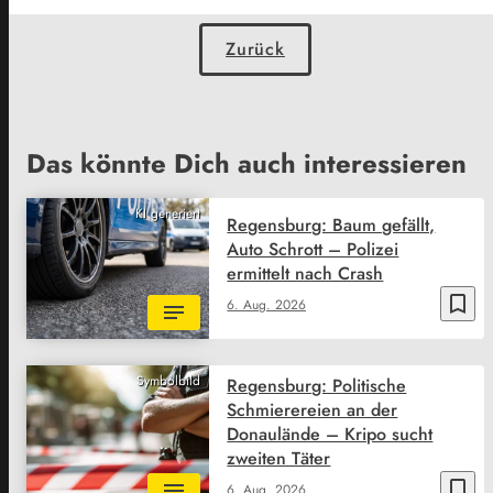
Zurück
Das könnte Dich auch interessieren
KI generiert
Regensburg: Baum gefällt,
Auto Schrott – Polizei
ermittelt nach Crash
bookmark_border
6. Aug. 2026
Symbolbild
Regensburg: Politische
Schmierereien an der
Donaulände – Kripo sucht
zweiten Täter
bookmark_border
6. Aug. 2026