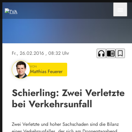
menu
headphones
chrome_reader_mode
bookmark_border
Fr., 26.02.2016
, 08:32 Uhr
VON
Matthias Feuerer
Schierling: Zwei Verletzte
bei Verkehrsunfall
Zwei Verletzte und hoher Sachschaden sind die Bilanz
eines Verkehrsunfalles, der sich am Donnerstagabend