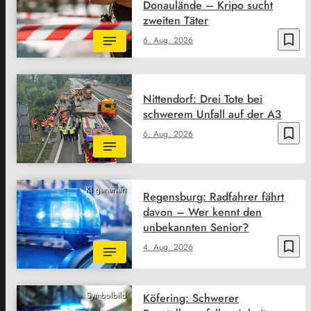
Donaulände – Kripo sucht
zweiten Täter
bookmark_border
6. Aug. 2026
Nittendorf: Drei Tote bei
schwerem Unfall auf der A3
bookmark_border
6. Aug. 2026
KI generiert
Regensburg: Radfahrer fährt
davon – Wer kennt den
unbekannten Senior?
bookmark_border
4. Aug. 2026
Symbolbild
Köfering: Schwerer