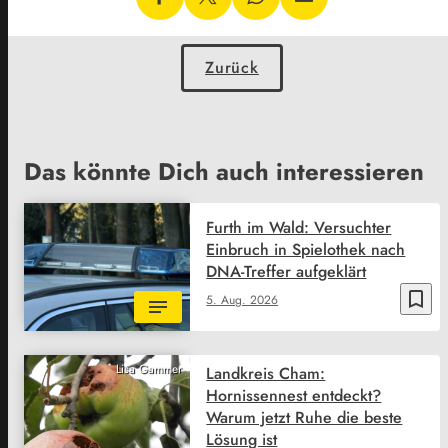
Zurück
Das könnte Dich auch interessieren
Furth im Wald: Versuchter
Einbruch in Spielothek nach
DNA-Treffer aufgeklärt
bookmark_border
5. Aug. 2026
Lisa Gammer
Landkreis Cham:
Hornissennest entdeckt?
Warum jetzt Ruhe die beste
Lösung ist