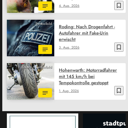
bookmark_border
4. Aug. 2026
Symbolbild
Roding: Nach Drogenfahrt -
Autofahrer mit Fake-Urin
erwischt
bookmark_border
3. Aug. 2026
Envato / Symbolbild
Hohenwarth: Motorradfahrer
mit 145 km/h bei
Tempokontrolle gestoppt
bookmark_border
1. Aug. 2026