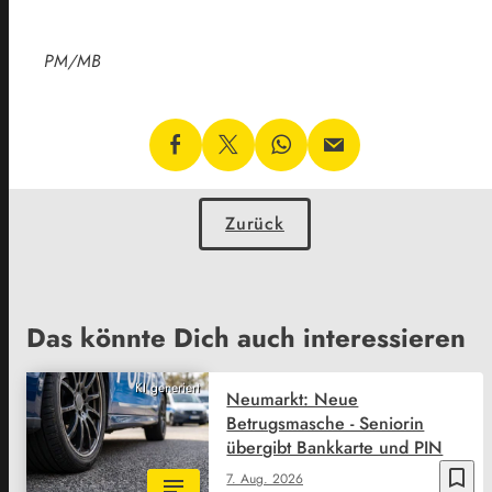
PM/MB
Zurück
Das könnte Dich auch interessieren
KI generiert
Neumarkt: Neue
Betrugsmasche - Seniorin
übergibt Bankkarte und PIN
bookmark_border
7. Aug. 2026