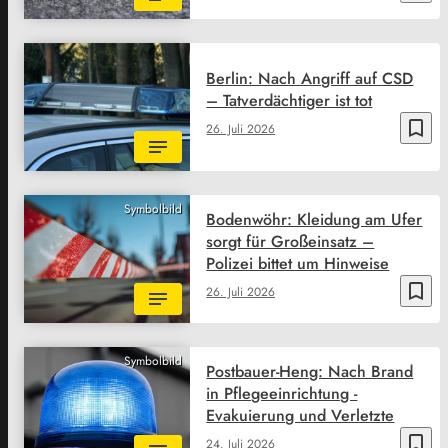
Berlin: Nach Angriff auf CSD
– Tatverdächtiger ist tot
bookmark_border
26. Juli 2026
Symbolbild
Bodenwöhr: Kleidung am Ufer
sorgt für Großeinsatz –
Polizei bittet um Hinweise
bookmark_border
26. Juli 2026
Symbolbild
Postbauer-Heng: Nach Brand
in Pflegeeinrichtung -
Evakuierung und Verletzte
bookmark_border
24. Juli 2026