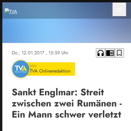
menu
headphones
chrome_reader_mode
bookmark_border
Do., 12.01.2017
, 15:59 Uhr
VON
TVA Onlineredaktion
Sankt Englmar: Streit
zwischen zwei Rumänen -
Ein Mann schwer verletzt