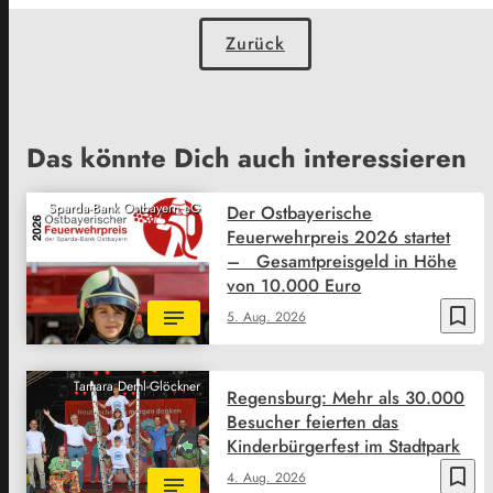
Zurück
Das könnte Dich auch interessieren
Sparda-Bank Ostbayern eG
Der Ostbayerische
Feuerwehrpreis 2026 startet
– Gesamtpreisgeld in Höhe
von 10.000 Euro
bookmark_border
5. Aug. 2026
Tamara Deml-Glöckner
Regensburg: Mehr als 30.000
Besucher feierten das
Kinderbürgerfest im Stadtpark
bookmark_border
4. Aug. 2026