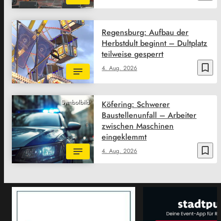
Regensburg: Aufbau der
Herbstdult beginnt – Dultplatz
teilweise gesperrt
bookmark_border
4. Aug. 2026
Symbolbild
Köfering: Schwerer
Baustellenunfall – Arbeiter
zwischen Maschinen
eingeklemmt
bookmark_border
4. Aug. 2026