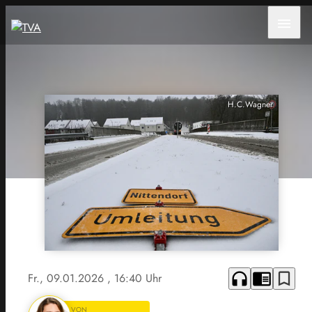
menu
H.C.Wagner
headphones
chrome_reader_mode
bookmark_border
Fr., 09.01.2026
, 16:40 Uhr
VON