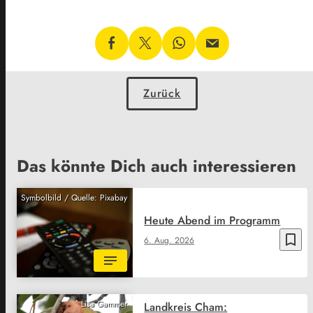
Zurück
Das könnte Dich auch interessieren
Symbolbild / Quelle: Pixabay
Heute Abend im Programm
bookmark_border
6. Aug. 2026
Lisa Gammer
Landkreis Cham: