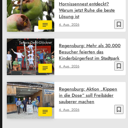
Hornissennest entdeckt?
Warum jetzt Ruhe die beste
Lösung ist
bookmark_border
4. Aug. 2026
Tamara Deml-Glöckner
Regensburg: Mehr als 30.000
Besucher feierten das
Kinderbürgerfest im Stadtpark
bookmark_border
4. Aug. 2026
Cornelia Wabra
Regensburg: Aktion „Kippen
in die Dose“ soll Freibäder
sauberer machen
bookmark_border
4. Aug. 2026