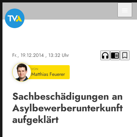
menu
headphones
chrome_reader_mode
bookmark_border
Fr., 19.12.2014
, 13:32 Uhr
VON
Matthias Feuerer
Sachbeschädigungen an
Asylbewerberunterkunft
aufgeklärt