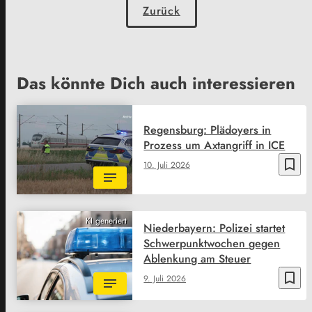
Zurück
Das könnte Dich auch interessieren
Regensburg: Plädoyers in
Prozess um Axtangriff in ICE
bookmark_border
10. Juli 2026
KI generiert
Niederbayern: Polizei startet
Schwerpunktwochen gegen
Ablenkung am Steuer
bookmark_border
9. Juli 2026