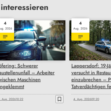
interessieren
4
4
Symbolbild
ug. 2026
Aug. 2026
öfering: Schwerer
Lappersdorf: 19-Jä
austellenunfall – Arbeiter
versucht in Restau
wischen Maschinen
einzubrechen – P
ingeklemmt
Tatverdächtigen fe
bookmark_border
. Aug. 2026
10:22
4. Aug. 2026
09:20