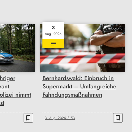
3
Symbolbild
Symbolbild
Aug. 2026
hriger
Bernhardswald: Einbruch in
rant
Supermarkt – Umfangreiche
olizei nimmt
Fahndungsmaßnahmen
st
bookmark_border
bookmark_border
3. Aug. 2026
18:53