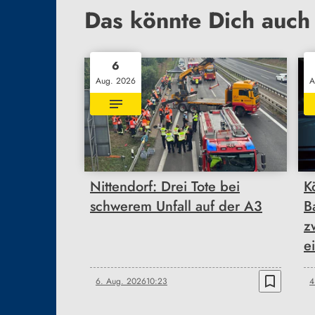
Das könnte Dich auch 
6
Aug. 2026
A
Nittendorf: Drei Tote bei
K
schwerem Unfall auf der A3
B
z
e
bookmark_border
6. Aug. 2026
10:23
4