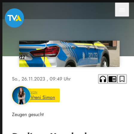
menu
headphones
chrome_reader_mode
bookmark_border
So., 26.11.2023
, 09:49 Uhr
VON
Vreni Simon
Zeugen gesucht