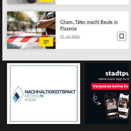
Symbolbild
Cham: Täter macht Beute in
Pizzeria
bookmark_border
31. Juli 2026