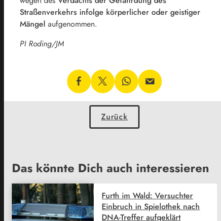
wegen des
Verdachts der Gefährdung des
Straßenverkehrs infolge körperlicher oder geistiger
Mängel
aufgenommen.
PI Roding/JM
Zurück
Das könnte Dich auch interessieren
Furth im Wald: Versuchter
Einbruch in Spielothek nach
DNA-Treffer aufgeklärt