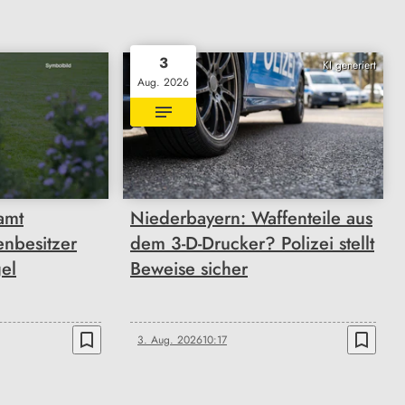
3
KI generiert
Aug. 2026
amt
Niederbayern: Waffenteile aus
enbesitzer
dem 3-D-Drucker? Polizei stellt
el
Beweise sicher
bookmark_border
bookmark_border
3. Aug. 2026
10:17