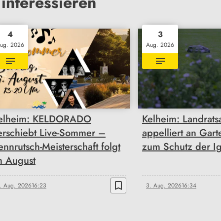
interessieren
4
3
ug. 2026
Aug. 2026
elheim: KELDORADO
Kelheim: Landrats
erschiebt Live-Sommer –
appelliert an Gart
ennrutsch-Meisterschaft folgt
zum Schutz der Ig
m August
bookmark_border
. Aug. 2026
16:23
3. Aug. 2026
16:34