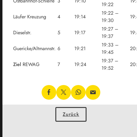
Ostbahnhof-Schleife
3
19:10
19
19:22
19:22 –
Läufer Kreuzung
4
19:14
19
19:30
19:27 –
Dieselstr.
5
19:17
19
19:37
19:33 –
Guericke/Altmannstr.
6
19:21
20
19:45
19:37 –
Ziel
REWAG
7
19:24
20
19:52
Zurück