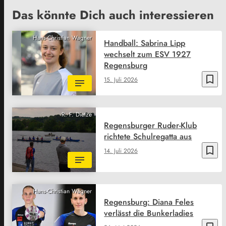
Das könnte Dich auch interessieren
Hans-Christian Wagner
Handball: Sabrina Lipp
wechselt zum ESV 1927
Regensburg
bookmark_border
15. Juli 2026
R. F. Dietze
Regensburger Ruder-Klub
richtete Schulregatta aus
bookmark_border
14. Juli 2026
Hans-Christian Wagner
Regensburg: Diana Feles
verlässt die Bunkerladies