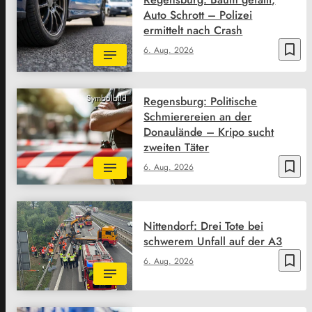
Auto Schrott – Polizei
ermittelt nach Crash
bookmark_border
6. Aug. 2026
Symbolbild
Regensburg: Politische
Schmierereien an der
Donaulände – Kripo sucht
zweiten Täter
bookmark_border
6. Aug. 2026
Nittendorf: Drei Tote bei
schwerem Unfall auf der A3
bookmark_border
6. Aug. 2026