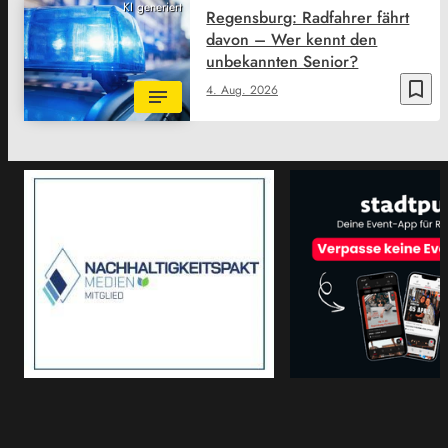
KI generiert
Regensburg: Radfahrer fährt
davon – Wer kennt den
unbekannten Senior?
bookmark_border
4. Aug. 2026