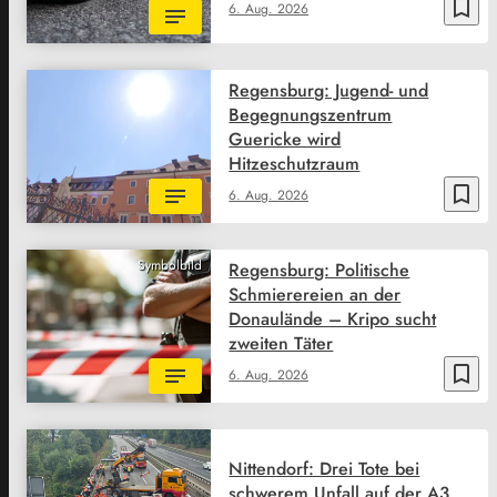
bookmark_border
6. Aug. 2026
Regensburg: Jugend- und
Begegnungszentrum
Guericke wird
Hitzeschutzraum
bookmark_border
6. Aug. 2026
Symbolbild
Regensburg: Politische
Schmierereien an der
Donaulände – Kripo sucht
zweiten Täter
bookmark_border
6. Aug. 2026
Nittendorf: Drei Tote bei
schwerem Unfall auf der A3