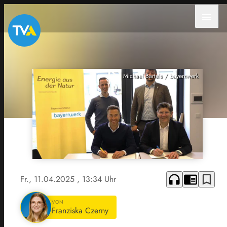
menu
Michael Bartels / bayernwerk
headphones
chrome_reader_mode
bookmark_border
Fr., 11.04.2025
, 13:34 Uhr
VON
Franziska Czerny