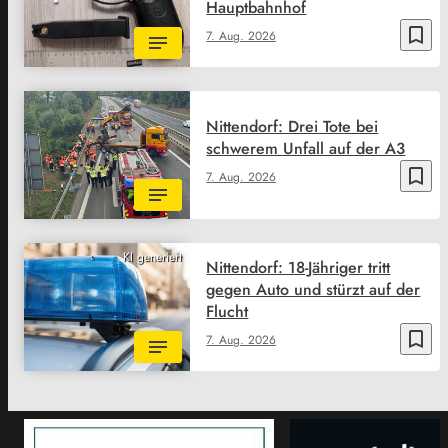
Hauptbahnhof
bookmark_border
7. Aug. 2026
Nittendorf: Drei Tote bei
schwerem Unfall auf der A3
bookmark_border
7. Aug. 2026
KI generiert
Nittendorf: 18-Jähriger tritt
gegen Auto und stürzt auf der
Flucht
bookmark_border
7. Aug. 2026