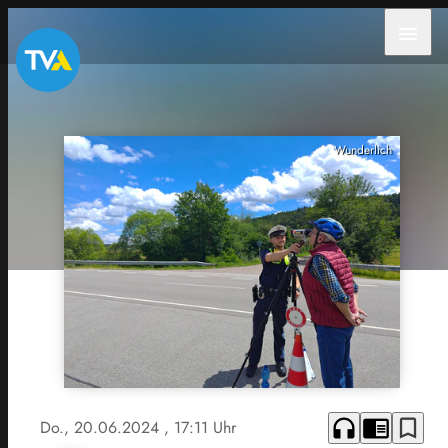
menu
Wunderlich
headphones
chrome_reader_mode
bookmark_border
Do., 20.06.2024
, 17:11 Uhr