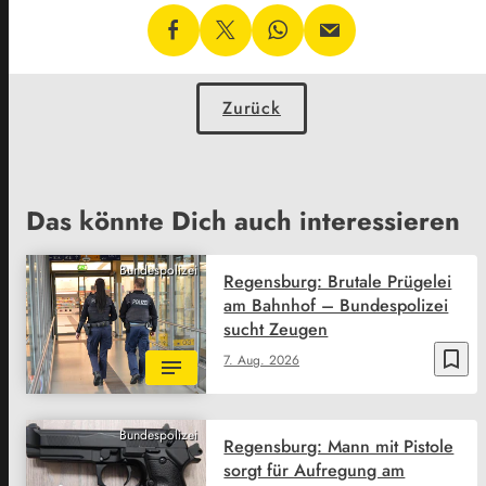
Zurück
Das könnte Dich auch interessieren
Bundespolizei
Regensburg: Brutale Prügelei
am Bahnhof – Bundespolizei
sucht Zeugen
bookmark_border
7. Aug. 2026
Bundespolizei
Regensburg: Mann mit Pistole
sorgt für Aufregung am