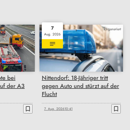
7
KI generiert
Aug. 2026
ote bei
Nittendorf: 18-Jähriger tritt
auf der A3
gegen Auto und stürzt auf der
Flucht
bookmark_border
bookmark_border
7. Aug. 2026
10:41