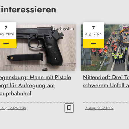
interessieren
7
7
Bundespolizei
ug. 2026
Aug. 2026
egensburg: Mann mit Pistole
Nittendorf: Drei T
orgt für Aufregung am
schwerem Unfall 
auptbahnhof
bookmark_border
. Aug. 2026
11:38
7. Aug. 2026
11:09