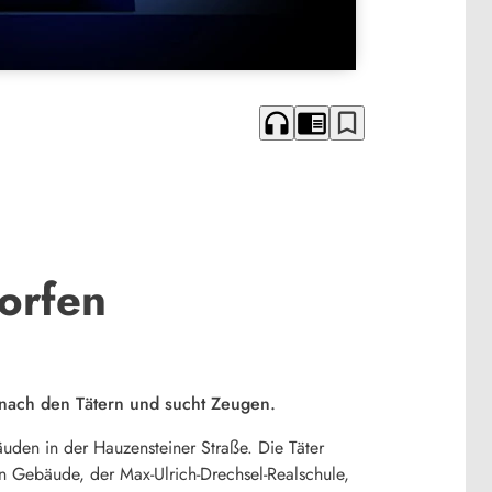
headphones
chrome_reader_mode
bookmark_border
orfen
 nach den Tätern und sucht Zeugen.
den in der Hauzensteiner Straße. Die Täter
en Gebäude, der Max-Ulrich-Drechsel-Realschule,