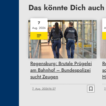
Das könnte Dich auch 
7
Bundespolizei
Aug. 2026
A
Regensburg: Brutale Prügelei
R
am Bahnhof – Bundespolizei
s
sucht Zeugen
H
bookmark_border
7. Aug. 2026
16:27
7