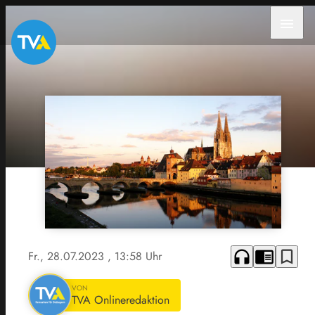
menu
headphones
chrome_reader_mode
bookmark_border
Fr., 28.07.2023
, 13:58 Uhr
VON
TVA Onlineredaktion