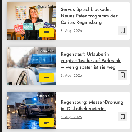
Sonja Och
Servus Sprachblockade:
Neues Patenprogramm der
Caritas Regensburg
bookmark_border
8. Aug. 2026
KI generiert
Regenstauf: Urlauberin
vergisst Tasche auf Parkbank
– wenig später ist sie weg
bookmark_border
8. Aug. 2026
Symbolbild
Regensburg: Messer-Drohung
im Diskothekenviertel
bookmark_border
8. Aug. 2026