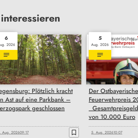
interessieren
6
5
Spar
ug. 2026
Aug. 2026
egensburg: Plötzlich kracht
Der Ostbayerisch
in Ast auf eine Parkbank –
Feuerwehrpreis 20
erzogspark geschlossen
Gesamtpreisgeld
von 10.000 Euro
bookmark_border
. Aug. 2026
09:17
5. Aug. 2026
10:07