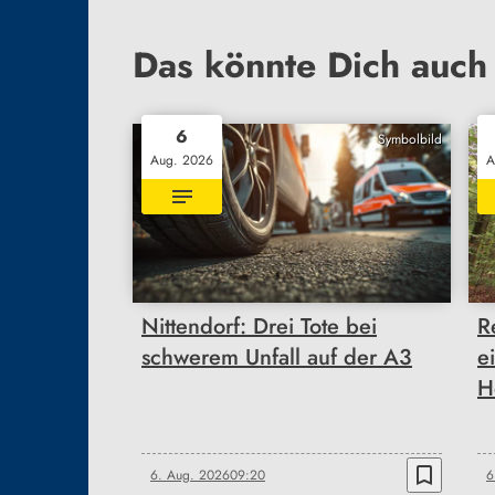
Das könnte Dich auch 
6
Symbolbild
Aug. 2026
A
Nittendorf: Drei Tote bei
R
schwerem Unfall auf der A3
e
H
bookmark_border
6. Aug. 2026
09:20
6