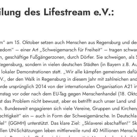
ilung des Lifestream e.V.:
om“ am 15. Oktober setzen auch Menschen aus Regensburg und de
edom“ – einer Art „Schweigemarsch für Freiheit“ – tragen schwar
en, geschäftige Fußgängerzonen, durch Dörfer. Sie schweigen, als
egensburg, sondern in vielen deutschen Städten (in Bayern z.B. A
lokaler Demonstrationen statt. „Wir alle kämpfen gemeinsam dafür
e.V., der den Walk in Regensburg in diesem Jahr mit zahlreichen a
urde ursprünglich 2014 von der internationalen Organisation A21 i
amstag vor oder nach dem EU-Tag gegen Menschenhandel (18. Okto
st das Problem nicht bewusst, aber es betrifft auch unser Land und
ch. Bundesweit engagieren sich viele Vereine, Gruppen und Kirc
echtigkeit“ ein – auch in Form der Schweigemärsche. In Deutschl
(GGMH) unterstützt. Das klare Ziel: „Sklaverei abschaffen!“ Skl
tuellen UN-Schätzungen leben mittlerweile rund 40 Millionen Mens