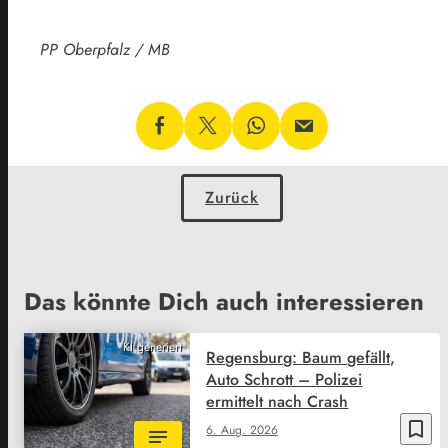
PP Oberpfalz / MB
Zurück
Das könnte Dich auch interessieren
KI generiert
Regensburg: Baum gefällt,
Auto Schrott – Polizei
ermittelt nach Crash
bookmark_border
6. Aug. 2026