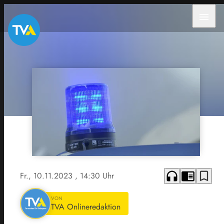
menu
headphones
chrome_reader_mode
bookmark_border
Fr., 10.11.2023
, 14:30 Uhr
VON
TVA Onlineredaktion