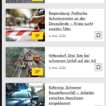
Symbolbild
Regensburg: Politische
Schmierereien an der
Donaulände – Kripo sucht
zweiten Täter
bookmark_border
6. Aug. 2026
Nittendorf: Drei Tote bei
schwerem Unfall auf der A3
bookmark_border
6. Aug. 2026
Symbolbild
Köfering: Schwerer
Baustellenunfall – Arbeiter
zwischen Maschinen
eingeklemmt