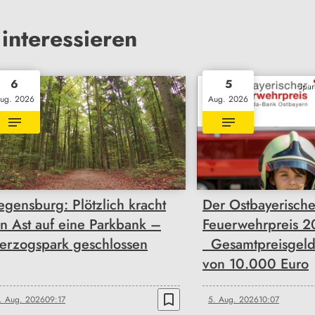
interessieren
6
5
Spar
ug. 2026
Aug. 2026
egensburg: Plötzlich kracht
Der Ostbayerisch
in Ast auf eine Parkbank –
Feuerwehrpreis 20
erzogspark geschlossen
Gesamtpreisgeld
von 10.000 Euro
bookmark_border
. Aug. 2026
09:17
5. Aug. 2026
10:07