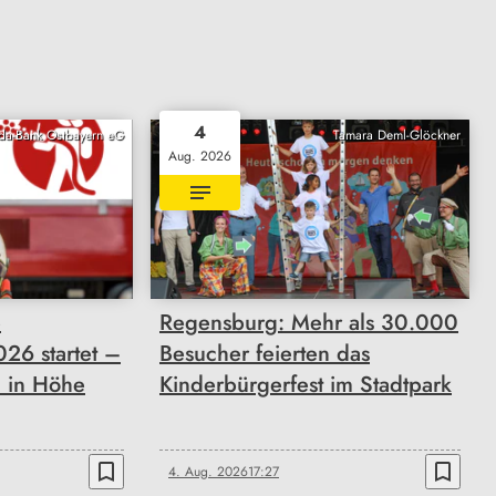
4
da-Bank Ostbayern eG
Tamara Deml-Glöckner
Aug. 2026
e
Regensburg: Mehr als 30.000
26 startet –
Besucher feierten das
 in Höhe
Kinderbürgerfest im Stadtpark
bookmark_border
bookmark_border
4. Aug. 2026
17:27