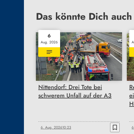
Das könnte Dich auch 
6
Aug. 2026
A
Nittendorf: Drei Tote bei
R
schwerem Unfall auf der A3
e
H
bookmark_border
6. Aug. 2026
10:23
6