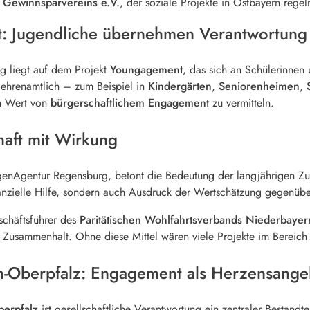
s
Gewinnsparvereins e.V.
, der soziale Projekte in Ostbayern regel
: Jugendliche übernehmen Verantwortung
g liegt auf dem Projekt
Youngagement
, das sich an Schülerinnen 
 ehrenamtlich – zum Beispiel in
Kindergärten
,
Seniorenheimen
,
en Wert von
bürgerschaftlichem Engagement
zu vermitteln.
haft mit Wirkung
lligenAgentur Regensburg, betont die Bedeutung der langjährigen Z
inanzielle Hilfe, sondern auch Ausdruck der Wertschätzung gegenüb
schäftsführer des
Paritätischen Wohlfahrtsverbands Niederbaye
 Zusammenhalt. Ohne diese Mittel wären viele Projekte im Bereich
-Oberpfalz: Engagement als Herzensange
erpfalz
ist gesellschaftliche Verantwortung ein zentraler Bestandtei