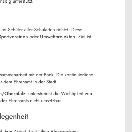
mäßig unterstützt.
und Schüler aller Schularten richtet. Diese
Sportvereinen
oder
Umweltprojekten
. Ziel ist
usammenarbeit mit der Bank. Die kontinuierliche
er dem Ehrenamt in der Stadt.
rn/Oberpfalz
, unterstreicht die Wichtigkeit von
 des Ehrenamts nicht umsetzbar.
legenheit
l ihrer Arbeit. Laut
Liliya Aleksandrova
,