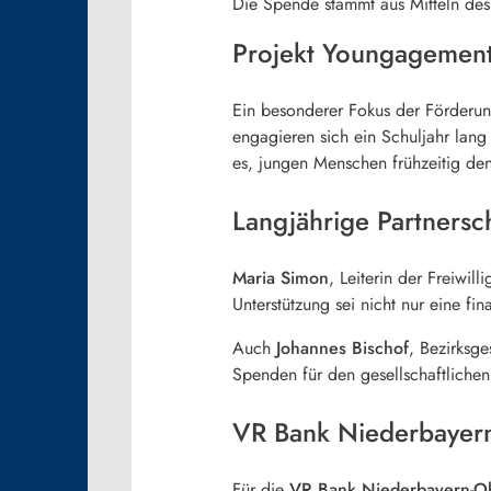
Die Spende stammt aus Mitteln de
Projekt Youngagement
Ein besonderer Fokus der Förderun
engagieren sich ein Schuljahr lang
es, jungen Menschen frühzeitig d
Langjährige Partnersc
Maria Simon
, Leiterin der Freiwi
Unterstützung sei nicht nur eine f
Auch
Johannes Bischof
, Bezirksge
Spenden für den gesellschaftlichen
VR Bank Niederbayern
Für die
VR Bank Niederbayern-Ob