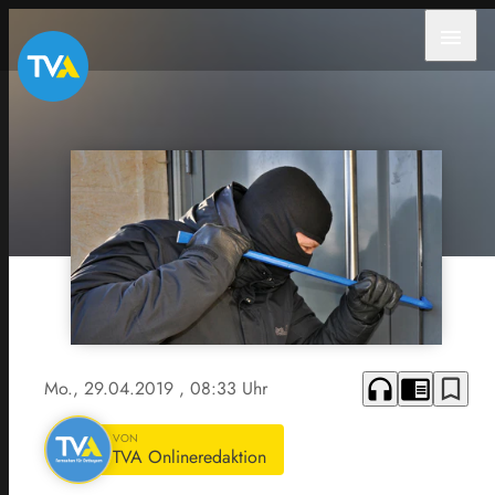
menu
headphones
chrome_reader_mode
bookmark_border
Mo., 29.04.2019
, 08:33 Uhr
VON
TVA Onlineredaktion