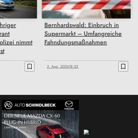
hriger
Bernhardswald: Einbruch in
rant
Supermarkt – Umfangreiche
olizei nimmt
Fahndungsmaßnahmen
st
bookmark_border
bookmark_border
3. Aug. 2026
18:53