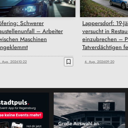
öfering: Schwerer
Lappersdorf: 19-Jä
austellenunfall – Arbeiter
versucht in Restau
wischen Maschinen
einzubrechen – P
ingeklemmt
Tatverdächtigen fe
bookmark_border
. Aug. 2026
10:22
4. Aug. 2026
09:20