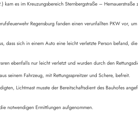
9.) kam es im Kreuzungsbereich Sternbergstraße – Hemauerstraße zu
erufsfeuerwehr Regensburg fanden einen verunfallten PKW vor, um
us, dass sich in einem Auto eine leicht verletzte Person befand, d
ren ebenfalls nur leicht verletzt und wurden durch den Rettungsdie
us seinem Fahrzeug, mit Rettungsspreitzer und Schere, befreit.
ädigten, Lichtmast musste der Bereitschaftsdient des Bauhofes ang
i die notwendigen Ermittlungen aufgenommen.