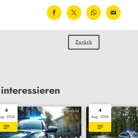
Zurück
interessieren
4
4
Symbolbild
ug. 2026
Aug. 2026