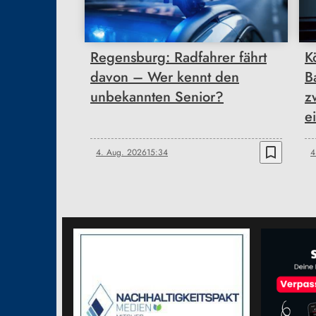
Regensburg: Radfahrer fährt
K
davon – Wer kennt den
B
unbekannten Senior?
z
e
bookmark_border
4. Aug. 2026
15:34
4